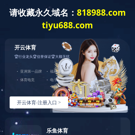
leyu·乐鱼(中国)体育官方网站
解决方案
作为专注于电子测试测量领域领先的综合服务商，百思创公司拥有专业化
营销及技术服务团队，凭借着多年应用集成行业服务经验，主要面向国内
高速增长的战略新兴产业，提供全面的测试应用系统集成和专业咨询服
务。
您当前的位置：
leyu·乐鱼(中国)体育官方网站
/
解决方案
/
服务器电源&BBU测试