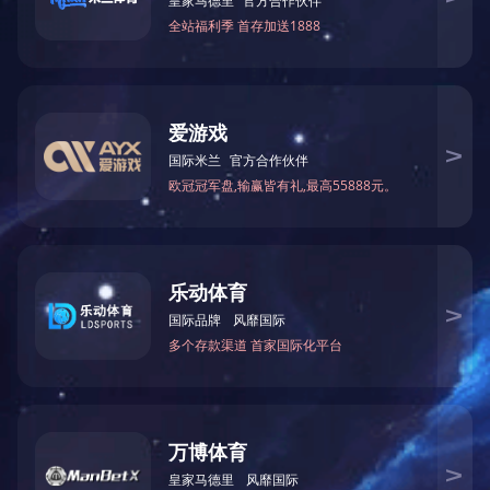
Edison 功率模块动
Keithley PCT参数波
态特性测试系统
形记录仪