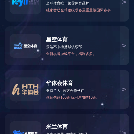
类别检索
全部
全部
品牌检索
全部
行业检索
全部
全部
搜索
半导体参数分析仪-
相关搜索结果 3 个