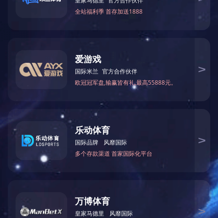
名 称：
33020型可编程设备电源
品 牌：
中茂CHROMA
分 类：
半导体测试设备 > 半导体/IC测试
简 述：
基于 Chroma 33020 PXIe 的可编程电源卡是一个高度集成的电
源模块，配有半导体测试所需的一切。它具有最高密度的 8 个独
立可编程 DC 电压，从-6V 到 12V(250ma)或 6V(500ma ),具有
可编程电压和电流箝位。
申请服务
立即咨询
产品详情