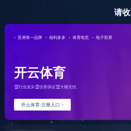
leyu·乐鱼(
新闻资讯
leyu·乐鱼(中国)体育官方网站
面向工业电子制造、通信及信息技术、教育
您当前的位置：
leyu·乐鱼(中国)体育官方网站
/
半导体测试设备